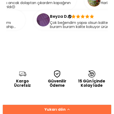
aptan çıkardım kapağının
Harika beğendim daha
Beyza D.
Çok beğendim yapısı olsun kalitesi olsun müthiş
buram buram kalite kokuyor üründe çevremdeki
herkese tavsiye ediyorum geçen teyzeme dedim
kadın 1700 liralık ürün aldı teşekkürler selka home 🙏
🌸
Kargo
Güvenilir
15 Gün İçinde
Ücretsiz
Ödeme
Kolay İade
Yukarı dön