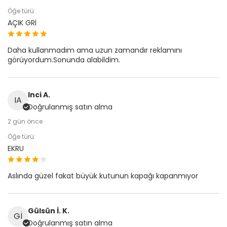
Öğe türü:
AÇIK GRİ
Daha kullanmadım ama uzun zamandır reklamını
görüyordum.Sonunda alabildim.
Inci A.
IA
Doğrulanmış satın alma
2 gün önce
Öğe türü:
EKRU
Aslında güzel fakat büyük kutunun kapağı kapanmıyor
Gülsün İ. K.
Gİ
Doğrulanmış satın alma