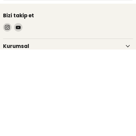
Bizi takip et
Bizi
Bizi
Instagram&#39;de
YouTube&#39;de
bul
bul
Kurumsal
Müşteri Hizmetleri
Hesabım
Abone Ol
İndirim duyuruları için abone ol.
Kaydol
E-posta adresi