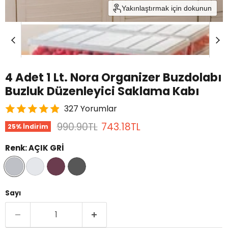
Yakınlaştırmak için dokunun
4 Adet 1 Lt. Nora Organizer Buzdolabı
Buzluk Düzenleyici Saklama Kabı
327 Yorumlar
Orijinal Fiyat
Mevcut fiyat
990.90TL
743.18TL
25
% İndirim
Renk:
AÇIK GRİ
Sayı