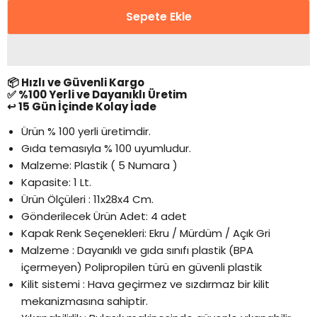
Sepete Ekle
📦 Hızlı ve Güvenli Kargo
✅ %100 Yerli ve Dayanıklı Üretim
↩️ 15 Gün İçinde Kolay İade
Ürün % 100 yerli üretimdir.
Gıda temasıyla % 100 uyumludur.
Malzeme: Plastik ( 5 Numara )
Kapasite: 1 Lt.
Ürün Ölçüleri : 11x28x4 Cm.
Gönderilecek Ürün Adet: 4 adet
Kapak Renk Seçenekleri: Ekru / Mürdüm / Açık Gri
Malzeme : Dayanıklı ve gıda sınıfı plastik (BPA
içermeyen) Polipropilen türü en güvenli plastik
Kilit sistemi : Hava geçirmez ve sızdırmaz bir kilit
mekanizmasına sahiptir.