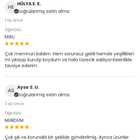
HÜLYA E. E.
HE
Doğrulanmış satın alma
1 ay önce
Öğe türü:
EKRU
Çok memnun kaldım .Hem sorunsuz geldi hemde yeşillikleri
mi yıkayıp kurutp koydum ve hala tazecik saklıyor.Kesinlikle
tavsiye ederim
Ayse S. U.
AS
Doğrulanmış satın alma
2 ay önce
Öğe türü:
MÜRDÜM
Çok şık ve korunaklı bir şekilde gönderilmiş. Ayrıca ürünler