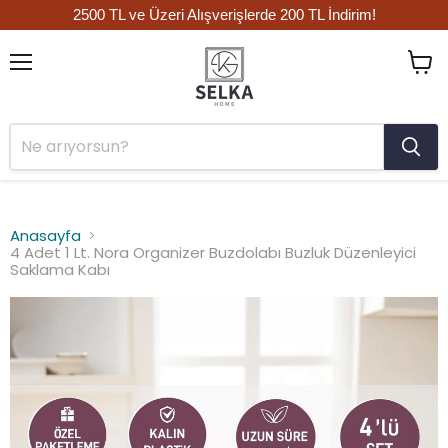
2500 TL ve Üzeri Alışverişlerde 200 TL İndirim!
Menü
Sepet
görün
Anasayfa
4 Adet 1 Lt. Nora Organizer Buzdolabı Buzluk Düzenleyici
Saklama Kabı